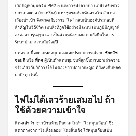
เกิดปัญหาฝุ่นควัน PM2.5 และการทำลายป่า แต่สำหรับชาว
ปกาเกอะญอ (กะเหรี่ยง) แห่งชุมชนห้วยหินลาดใน อำเภอ
เวียงป่าเป้า จังหวัดเชียงราย “ไฟ” กลับเป็นองค์ประกอบที่
สำคัญในวิถีชีวิต เป็นสิ่งที่ถูกใช้อย่างมีระบบ เป็นภูมิปัญญาที่
ส่งต่อจากรุ่นสู่รุ่น และเป็นส่วนหนึ่งของความยั่งยืนในการ
รักษาป่ามานานนับร้อยปี
บทความนี้จะถ่ายทอดมุมมองและประสบการณ์จาก
ชัยธวัช
จอมติ
หรือ
พี่ทศ
ผู้เป็นตัวแทนชุมชนที่ลุกขึ้นมาบอกเล่าความ
จริงเกี่ยวกับวิถีการใช้ไฟของชาวปกาเกอะญอ ที่ยังคงสืบทอด
มาถึงทุกวันนี้
ไฟไม่ได้เลวร้ายเสมอไป ถ้า
ใช้ด้วยความเข้าใจ
พี่ทศเล่าว่า ชาวบ้านห้วยหินลาดในทำ “ไร่หมุนเวียน” ซึ่ง
แตกต่างจาก “ไร่เลื่อนลอย” โดยสิ้นเชิง ไร่หมุนเวียนเป็น