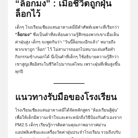
“ล็อกมง” : เมื่อชีวิตถูกฝุ่น
ล็อกไว้
เด็กๆ โรงเรียนเชียงแสนอาคาเดมี่มีคำศัพท์เฉพาะที่เรียกว่า
“ล็อกมง”
ซึ่งเป็นคำที่สะท้อนความรู้สึกของพวกเขาเมื่อเห็น
ค่าฝุ่นสูง เด็กๆ จะพูดกันว่า “วันนี้ล็อกมงอีกแล้ว” หมายถึง
พวกเขาถูก “ล็อก” ไว้ ไม่สามารถออกไปสนามเล่นหรือทำ
กิจกรรมข้างนอกได้ นี่เป็นคำที่เด็กๆ ใช้อธิบายความรู้สึกว่า
เขาสูญเสียอิสระในชีวิตไปมากแค่ไหน เพราะฝุ่นที่เพิ่มสูงขึ้น
ทุกปี
แนวทางรับมือของโรงเรียน
โรงเรียนเชียงแสนอาคาเดมี่ได้จัดหลักสูตร “ห้องเรียนสู้ฝุ่น”
เพื่อให้เด็กมีความเข้าใจและตระหนักถึงวิธีป้องกันตัวเองจาก
PM2.5 เด็กๆ เรียนรู้การติดตามคุณภาพอากาศผ่าน
แอปพลิเคชันและเครื่องวัดค่าฝุ่นประจำโรงเรียน รวมถึงปรับ