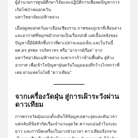
ผู้อำนวยการศูนย์ศึกษาวิจัยและปฏิบัติการเพื่อลดปัญหาการ
เกิดไฟป่าหมอกควัน
มหาวิทยาลัยแม่ฟ้าหลวง
เมื่อฤดูหมอกควันมาเยือนเชียงราย ภาพของภูเขาที่เลือนลาง
และอากาศที่ขมุกขมัวกลายเป็นเรื่องปกติ แต่เบื้องหลังของ
ปัญหานี้มีมิติลึกซึ้งกว่าที่ตาเปล่าจะมองเห็น และในวันนี้
ผศ.ดร.สุรพล วรภัทราทร หรือ “อาจารย์ก๊อต” จาก
มหาวิทยาลัยแม่ฟ้าหลวง จะพาเราก้าวข้ามพื้นดิน สู่ห้วง
อวกาศ เพื่อเข้าใจปัญหาฝุ่นควันในมุมมองที่กว้างไกลกว่าที่
เคย ผ่านเทคโนโลยี “ดาวเทียม”
จากเครื่องวัดฝุ่น สู่การเฝ้าระวังผ่าน
ดาวเทียม
การตรวจวัดฝุ่นแบบดั้งเดิมให้ข้อมูลเฉพาะจุดและทันเวลา
แต่กลับมีข้อจำกัดเรื่องจำนวนจุดวัด ความแม่นยำในระยะ
ยาว และการปิดเครื่องในบางช่วงเวลา ดาวเทียมจึงกลาย