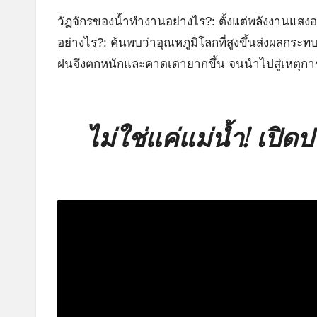
วัฏจักรของน้ำทำงานอย่างไร?: ตั้งแต่พลังงานแสงอ
อย่างไร?: ค้นพบว่าอุณหภูมิโลกที่สูงขึ้นส่งผล
ฝนจึงตกหนักและคาดเดายากขึ้น จนนำไปสู่เหตุการณ
ไม่ใช่แค่แม่น้ำ! เปิดปร