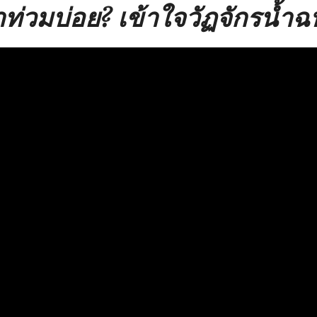
่วมบ่อย? เข้าใจวัฏจักรน้ำฉบ