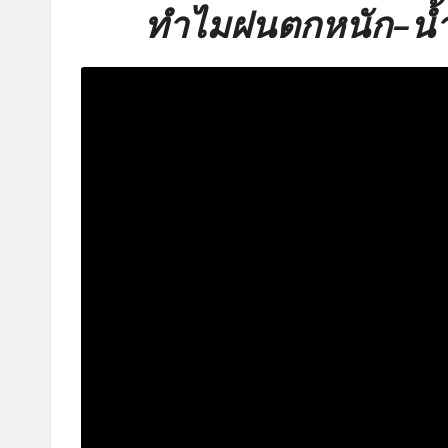
ทำไมฝนตกหนัก-น้ำท