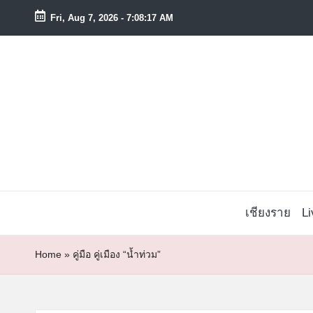
Fri, Aug 7, 2026
-
7:08:18 AM
Skip
to
content
เชียงราย
L
Home
»
คู่มือ คู่เมือง “น้ำท่วม”