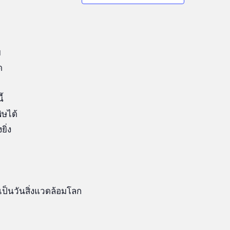
ฯ
ด
้
ิษได้
ิ่ง
งเป็นวันสิ่งแวดล้อมโลก