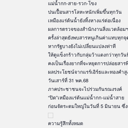
แม่น้ำกก-สาย-รวก-โขง
ปนเปื้อนสารโลหะหนักเพิ่มขึ้นทุกวัน
เหมืองแร่ต้นน้ำยังทิ้งหางแร่ต่อเนื่อง
ผลการตรวจของสำนักงานสิ่งแวดล้อม
ครั้งล่าสุดยังพบสารหนูเกินค่าแทบทุกจุ
หากรัฐบางยังไม่เปลี่ยนแปลงท่าที
ให้ดูแข็งกร้าวกับกลุ่มว้าแดงกว่าทุกวันนี
คงเป็นเรื่องยากที่จะหยุดการปล่อยสารพ
ผลประโยชน์จากแรร์เอิร์ธและทองคำสูงย
วันเสาร์ที่ 31 พค.68
ภาคประชาชนจะไปร่วมกันรณงรงค์
“ปิด”เหมืองแร่ต้นแม่น้ำกก-แม่น้ำสาย
ก่อนจัดระดมใหญ่ในวันที่ 5 มินายน ซึ่
ความรู้สึกทั้งหมด