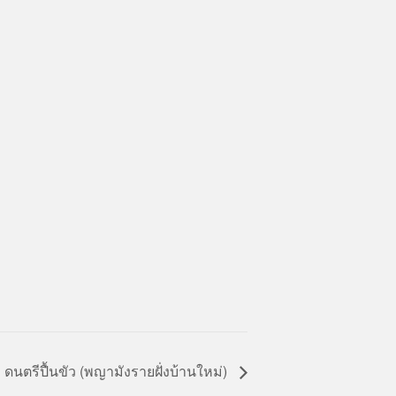
ดนตรีปื้นขัว (พญามังรายฝั่งบ้านใหม่)