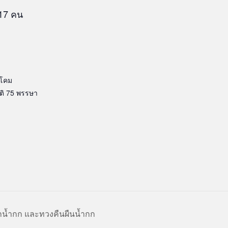
 17 คน
โคม
ติ 75 พรรษา
ากน้ำกก และทวงคืนผืนน้ำกก