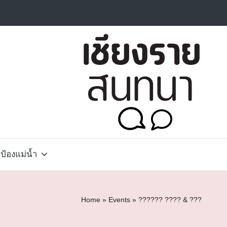
้องแม่น้ำ
Home
»
Events
»
?????? ???? & ???