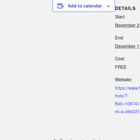
Add to calendar
DETAILS
Start:
November 2
End:
December 1
Cost:
FREE
Website:
https://www
hoto/?
fbid=10874
et=a.49432