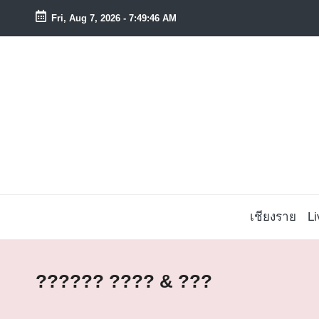
Fri, Aug 7, 2026
-
7:49:46 AM
Skip
to
content
เชียงราย
L
?????? ???? & ???