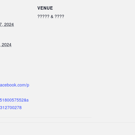
VENUE
????? & ????
7, 2024
, 2024
.facebook.com/p
15180057552&s
1312700278