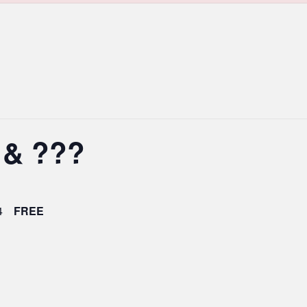
 & ???
4
FREE