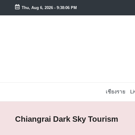
Thu, Aug 6, 2026
-
9:38:07 PM
Skip
to
content
เชียงราย
L
Chiangrai Dark Sky Tourism